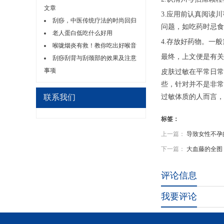
文章
3.应用前认真阅读
刮痧，中医传统疗法的时尚回归
问题，如吃药时忌食
老人蛋白低吃什么好用
4.存放好药物。一
喉咙烟炎有救！教你吃出好喉音
最终，上文便是有关
刮痧刮背与刮颈部的效果及注意
事项
皮肤过敏在平常日常
些，针对并不是非常
联系我们
过敏体质的人而言，
标签：
上一篇：
导致女性不孕
下一篇：
大血藤的全图
评论信息
我要评论