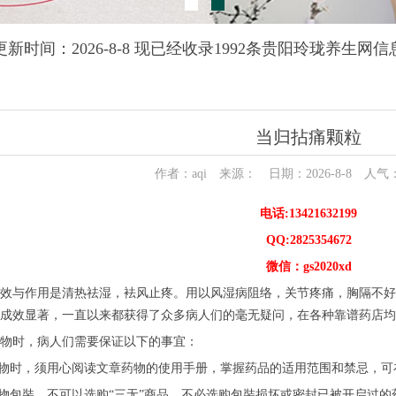
更新时间：2026-8-8 现已经收录1992条贵阳玲珑养生网信
当归拈痛颗粒
作者：aqi 来源： 日期：2026-8-8 人气
电话:13421632199
QQ:2825354672
微信：gs2020xd
效与作用是清热祛湿，袪风止疼。用以风湿病阻络，关节疼痛，胸隔不好
成效显著，一直以来都获得了众多病人们的毫无疑问，在各种靠谱药店均
物时，病人们需要保证以下的事宜：
药物时，须用心阅读文章药物的使用手册，掌握药品的适用范围和禁忌，
粒物包裝，不可以选购“三无”商品，不必选购包裝损坏或密封已被开启过