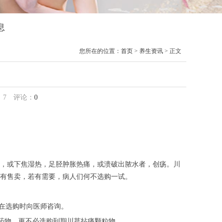
息
您所在的位置：
首页
>
养生资讯
> 正文
：
7
评论：
0
，或下焦湿热，足胫肿胀热痛，或溃破出脓水者，创疡。川
有售卖，若有需要，病人们何不选购一试。
可在选购时向医师咨询。
的药物，更不必选购到期川芎拈痛颗粒物。