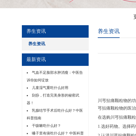
养生资讯
养生资讯
养生资讯
最新资讯
气血不足脸部水肿消瘦：中医告
诉你如何绽放
儿童湿气重吃什么好用
刮痧，打造完美身形的秘密武
川芎拈痛颗粒物的功
器！
芎拈痛颗粒物的医治
乳腺结节手术后吃什么好？中医
在选购川芎拈痛颗粒
科普指南
干咳嗽吃什么好？
1.选好药物。选择
嗓子里有痰吃什么好？ 中医科普
2.认清川芎拈痛颗