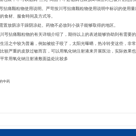
川芎拈痛颗粒物使用说明。严苛按川芎拈痛颗粒物使用说明中标识的使用
的食材、服食時间及方式等。
般需置放荫凉干躁阴凉处。药物不必放到小孩子能够取得的地区。
川芎拈痛颗粒物的有关详细介绍了，期待以上的表述能够协助到有需要的
生活之中较为普遍，例如被蚊子咬了，太阳光曝晒，热冷转变这些，非常
比较严重的皮肤过敏而言，可以用氧化钠注射液来开展医治，实际效果也
平常用氧化钠注射液敷面益处比较多
的中药