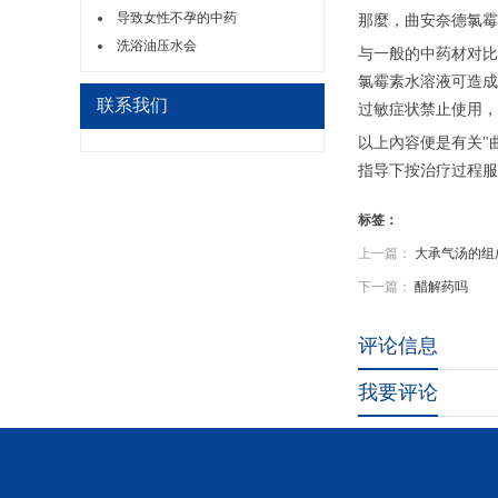
导致女性不孕的中药
那麼，曲安奈德氯霉
洗浴油压水会
与一般的中药材对比
氯霉素水溶液可造成
联系我们
过敏症状禁止使用，
以上內容便是有关"
指导下按治疗过程服
标签：
上一篇：
大承气汤的组
下一篇：
醋解药吗
评论信息
我要评论