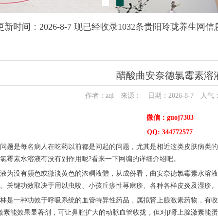
更新时间：2026-8-7 现已经收录1032条贵阳玲珑养生网信
醋酸曲安奈德氯霉素溶
作者：aqi 来源： 日期：2026-8-7 人气
微信：guoj7383
QQ: 344772577
问题是每名病人在吃药以前都是问起的问题，尤其是相近这类皮肤病类的
氯霉素水溶液有没有副作用呢?看来一下网编的详细介绍吧。
液为没有颜色或微淡黄色的浓稠液體，从成份看，曲安奈德氯霉素水溶液
。关键功效取决于用以虫咬、小孩丘疹性荨麻疹、各种各样皮炎及湿疹。
林是一种功效于呼吸系统的血管特异性药品，属拟肾上腺激素药物，有收
激素能效果显著剂，可让鼻腔扩大的动脉血管收拢，但对β肾上腺激素能