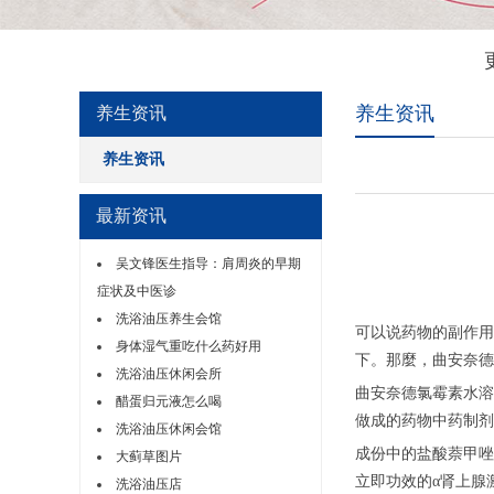
养生资讯
养生资讯
养生资讯
最新资讯
吴文锋医生指导：肩周炎的早期
症状及中医诊
洗浴油压养生会馆
可以说药物的副作用
身体湿气重吃什么药好用
下。那麼，曲安奈德
洗浴油压休闲会所
曲安奈德氯霉素水溶
醋蛋归元液怎么喝
做成的药物中药制剂
洗浴油压休闲会馆
成份中的盐酸萘甲唑
大蓟草图片
立即功效的α肾上腺
洗浴油压店