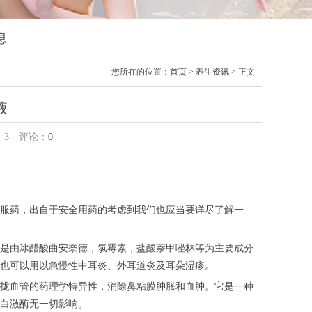
息
您所在的位置：
首页
>
养生资讯
> 正文
液
：
3
评论：
0
服药，出自于安全用药的考虑到我们也应当要详尽了解一
是由冰醋酸曲安奈德，氯霉素，盐酸萘甲唑林等为主要成分
也可以用以急慢性中耳炎、外耳道炎及耳朵湿疹。
拢血管的药理学特异性，消除鼻粘膜肿胀和血肿。它是一种
蛋白激酶无一切影响。