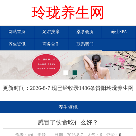
玲珑养生网
网站首页
足浴按摩
桑拿会所
养生SPA
养生资讯
商务合作
联系我们
更新时间：2026-8-7 现已经收录1486条贵阳玲珑养生网
信息
养生资讯
感冒了饮食吃什么好？
作者：aqi 来源： 日期：2026-8-7 人气：
6
评论：
0