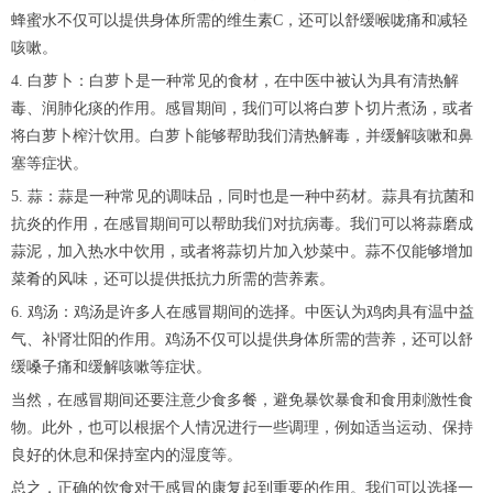
蜂蜜水不仅可以提供身体所需的维生素C，还可以舒缓喉咙痛和减轻
咳嗽。
4. 白萝卜：白萝卜是一种常见的食材，在中医中被认为具有清热解
毒、润肺化痰的作用。感冒期间，我们可以将白萝卜切片煮汤，或者
将白萝卜榨汁饮用。白萝卜能够帮助我们清热解毒，并缓解咳嗽和鼻
塞等症状。
5. 蒜：蒜是一种常见的调味品，同时也是一种中药材。蒜具有抗菌和
抗炎的作用，在感冒期间可以帮助我们对抗病毒。我们可以将蒜磨成
蒜泥，加入热水中饮用，或者将蒜切片加入炒菜中。蒜不仅能够增加
菜肴的风味，还可以提供抵抗力所需的营养素。
6. 鸡汤：鸡汤是许多人在感冒期间的选择。中医认为鸡肉具有温中益
气、补肾壮阳的作用。鸡汤不仅可以提供身体所需的营养，还可以舒
缓嗓子痛和缓解咳嗽等症状。
当然，在感冒期间还要注意少食多餐，避免暴饮暴食和食用刺激性食
物。此外，也可以根据个人情况进行一些调理，例如适当运动、保持
良好的休息和保持室内的湿度等。
总之，正确的饮食对于感冒的康复起到重要的作用。我们可以选择一