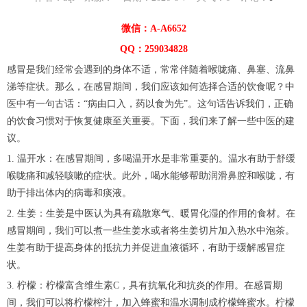
微信：A-A6652
QQ：259034828
感冒是我们经常会遇到的身体不适，常常伴随着喉咙痛、鼻塞、流鼻
涕等症状。那么，在感冒期间，我们应该如何选择合适的饮食呢？中
医中有一句古话：“病由口入，药以食为先”。这句话告诉我们，正确
的饮食习惯对于恢复健康至关重要。下面，我们来了解一些中医的建
议。
1. 温开水：在感冒期间，多喝温开水是非常重要的。温水有助于舒缓
喉咙痛和减轻咳嗽的症状。此外，喝水能够帮助润滑鼻腔和喉咙，有
助于排出体内的病毒和痰液。
2. 生姜：生姜是中医认为具有疏散寒气、暖胃化湿的作用的食材。在
感冒期间，我们可以煮一些生姜水或者将生姜切片加入热水中泡茶。
生姜有助于提高身体的抵抗力并促进血液循环，有助于缓解感冒症
状。
3. 柠檬：柠檬富含维生素C，具有抗氧化和抗炎的作用。在感冒期
间，我们可以将柠檬榨汁，加入蜂蜜和温水调制成柠檬蜂蜜水。柠檬