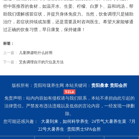
些中医推荐的食材，如温开水、生姜、柠檬、白萝卜、蒜和鸡汤，帮
助我们缓解感冒症状，并提升身体免疫力。当然，饮食调理只是辅助
治疗，若症状持续或加重，还是需要及时咨询医生。希望大家能够通
过正确的饮食习惯，早日康复，保持健康！
标签：
上一篇：
儿童脾虚吃什么好用
下一篇：
艾灸调理自汗的穴位及方法
版权所有：贵阳玲珑养生网 本站关键词：
贵阳桑拿
贵阳会所
51La
免责声明：站内内容如有侵权请与我们联系，本站不承担由此引起的
法律责任。严禁发布违法违规以及低俗的言论内容，一经发现一律删
除。
您可能还感兴趣： ·
大暑到来，如何科学养生
·
24节气大暑养生菜
·
7月
22号大暑养生
·
贵阳男士SPA会所