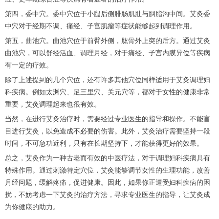
第四，委中穴。委中穴位于小腿后侧腓肠肌肚与胭脂沟中间。艾灸委
中穴对于经期不调、痛经、子宫肌瘤等症状能够起到调理作用。
第五，曲池穴。曲池穴位于前臂外侧，肱骨外上突的后方。通过艾灸
曲池穴，可以舒经活血、调理月经，对于痛经、子宫内膜异位等疾病
有一定的疗效。
除了上述提到的几个穴位，还有许多其他穴位同样适用于艾灸调理妇
科疾病。例如太渊穴、足三里穴、关元穴等，都对于女性的健康非常
重要，艾灸调理起来也很有效。
当然，在进行艾灸治疗时，需要经过专业医生的指导和操作。不能盲
目进行艾灸，以免造成不必要的伤害。此外，艾灸治疗需要坚持一段
时间，不可急功近利，只有在长期坚持下，才能获得更好的效果。
总之，艾灸作为一种古老而有效的中医疗法，对于调理妇科疾病具有
特殊作用。通过刺激特定穴位，艾灸能够调节女性的生理功能，改善
月经问题，缓解疼痛，促进健康。因此，如果你正遭受妇科疾病的困
扰，不妨考虑一下艾灸的治疗方法，寻求专业医生的指导，让艾灸成
为你健康的助力。