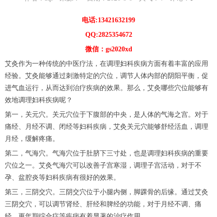
电话:13421632199
QQ:2825354672
微信：gs2020xd
艾灸作为一种传统的中医疗法，在调理妇科疾病方面有着丰富的应用
经验。艾灸能够通过刺激特定的穴位，调节人体内部的阴阳平衡，促
进气血运行，从而达到治疗疾病的效果。那么，艾灸哪些穴位能够有
效地调理妇科疾病呢？
第一，关元穴。关元穴位于下腹部的中央，是人体的气海之宫。对于
痛经、月经不调、闭经等妇科疾病，艾灸关元穴能够舒经活血，调理
月经，缓解疼痛。
第二，气海穴。气海穴位于肚脐下三寸处，也是调理妇科疾病的重要
穴位之一。艾灸气海穴可以改善子宫寒湿，调理子宫活动，对于不
孕、盆腔炎等妇科疾病有很好的效果。
第三，三阴交穴。三阴交穴位于小腿内侧，脚踝骨的后缘。通过艾灸
三阴交穴，可以调节肾经、肝经和脾经的功能，对于月经不调、痛
经、更年期综合症等疾病有着显著的治疗作用。