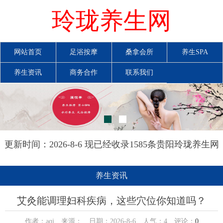
玲珑养生网
网站首页
足浴按摩
桑拿会所
养生SPA
养生资讯
商务合作
联系我们
更新时间：2026-8-6 现已经收录1585条贵阳玲珑养生网
信息
养生资讯
艾灸能调理妇科疾病，这些穴位你知道吗？
作者：aqi 来源： 日期：2026-8-6 人气：
4
评论：
0