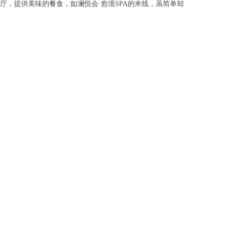
，提供美味的餐食，如澜悦会·愈境SPA的米线，虽简单却