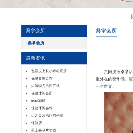
桑拿会所
桑拿会所
桑拿会所
最新资讯
包茎皮上长小米粒疙瘩
贵阳洗浴桑拿店大
保健养生会馆
重外在的奢华感，更
尖湿锐尤男性症状
一个世界。
保健休闲会所
testo睾酮
保健休闲会馆
迈之灵片治疗前列腺
保健店
男士备孕片功效