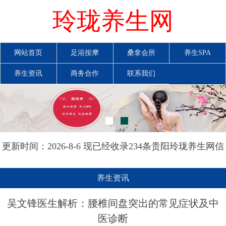
玲珑养生网
网站首页
足浴按摩
桑拿会所
养生SPA
养生资讯
商务合作
联系我们
更新时间：2026-8-6 现已经收录234条贵阳玲珑养生网信
息
养生资讯
吴文锋医生解析：腰椎间盘突出的常见症状及中
医诊断