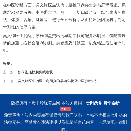
在中医诊断方面，吴文锋医生认为，腰椎间盘突出多与肝肾亏虚、风
寒湿邪侵袭有关。中医通过望、闻、问、切四诊合参，结合患者的症
状、体质、舌象、脉象等，进行全面分析，从而得出病因病机，制定
针对性的治疗方案。
吴文锋医生提醒，腰椎间盘突出的早期症状可能并不明显，但随着病
情的加重，症状会逐渐加剧。患者应及时就医，以免错过最佳治疗时
机。
标签：
上一篇：
如何彻底摆脱失眠症状
下一篇：
吴文锋医生指导：肩周炎的早期症状及中医诊断方法
版权所有：贵阳玲珑养生网 本站关键词：
贵阳桑拿
贵阳会所
51La
免责声明：站内内容如有侵权请与我们联系，本站不承担由此引起的
法律责任。严禁发布违法违规以及低俗的言论内容，一经发现一律删
除。