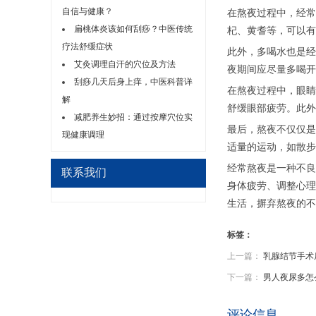
自信与健康？
在熬夜过程中，经常
扁桃体炎该如何刮痧？中医传统
杞、黄耆等，可以有
疗法舒缓症状
此外，多喝水也是经
艾灸调理自汗的穴位及方法
夜期间应尽量多喝开
刮痧几天后身上痒，中医科普详
在熬夜过程中，眼睛
解
舒缓眼部疲劳。此外
减肥养生妙招：通过按摩穴位实
最后，熬夜不仅仅是
现健康调理
适量的运动，如散步
经常熬夜是一种不良
联系我们
身体疲劳、调整心理
生活，摒弃熬夜的不
标签：
上一篇：
乳腺结节手术
下一篇：
男人夜尿多怎
评论信息