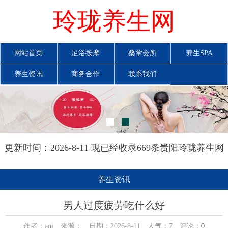
玲珑养生网
网站首页
足浴按摩
桑拿会所
养生SPA
养生资讯
商务合作
联系我们
更新时间：2026-8-11 现已经收录669条贵阳玲珑养生网
信息
养生资讯
男人过度疲劳吃什么好
作者：aqi 来源： 日期：2026-8-11 人气：
7
评论：
0