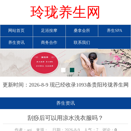
玲珑养生网
网站首页
足浴按摩
桑拿会所
养生SPA
养生资讯
商务合作
联系我们
更新时间：2026-8-9 现已经收录1093条贵阳玲珑养生网
信息
养生资讯
刮痧后可以用凉水洗衣服吗？
作者：aqi 来源： 日期：2026-8-9 人气：
7
评论：
0