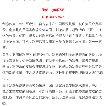
微信：guoj7383
QQ: 344772577
刮痧作为一种中医疗法，自古以来在中国深深扎根，被广大民众所喜
爱。刮痧是利用器具刮擦身体表面，刺激皮肤，起到活血、理气、通
络的效果。然而，很多人对刮痧后的护理方法存在疑惑，尤其是在洗
涤衣物方面。那么，刮痧后可以用凉水洗衣服吗？本文将为您一一解
答。
首先，要明确刮痧的原理和作用。刮痧通过刺激皮肤表面的穴位，增
加血液循环，促进新陈代谢，有助于排除体内的湿气、寒气等病邪。
然而，刮痧后的皮肤会变得发红发热，这是因为刮痧过程中激活了身
体内部的能量，使之到达皮肤表面，这种现象被中医理论称之为“气血
行”。
由于刮痧后皮肤表面较为敏感，因此建议避免使用凉水洗擦。凉水可
能会加重皮肤的刺激感，引起疼痛或不适。而温水能够缓解皮肤的过
敏反应，使身体得到适当的放松。所以，当刮痧后，最好选择温水洗
擦。