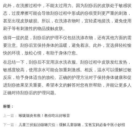
此外，在洗擦过程中，不能太过用力。因为刮痧后的皮肤处于敏感状
态，过度摩擦可能会导致刮痧过程中形成的痧痕受到更严重的刺激，
甚至出现皮肤破损。所以，在洗涤衣物时，宜轻柔地搓洗，避免使用
刷子等有刺激性的物品接触皮肤。
值得一提的是，刮痧后的护理不仅包括洗涤衣物，还有其他方面的需
要注意。刮痧后宜保持身体的温暖，避免着凉。此外，宜选择轻松愉
快的环境，放松心情，有助于身体疗愈。
在总结一下，刮痧后不宜用凉水洗衣服。刮痧过程中皮肤发红发热，
敏感度较高，使用凉水可能会加重刺激感。相反，温水可以缓解过敏
反应，给予身体适当的放松。正确的护理方法对于保持身体健康和促
进刮痧效果至关重要。希望本文的解答对您有所帮助，并能让更多人
正确对待刮痧后的护理问题。
标签：
上一篇：
喉咙烟炎有救！教你吃出好喉音
下一篇：
儿童三伏贴治咳嗽穴位：缓解儿童咳嗽，宝爸宝妈必备中医小妙招